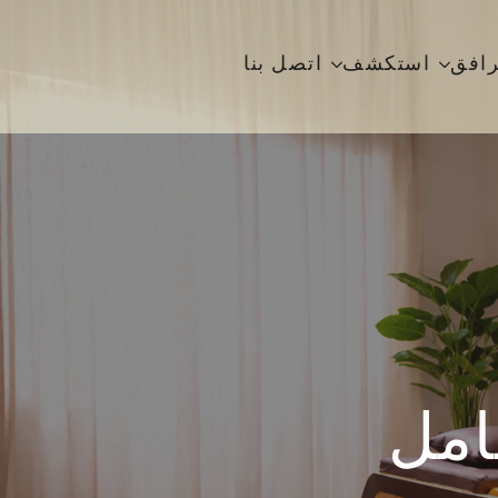
رافق
استكشف
اتصل بنا
امل