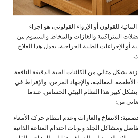
مائية للقولون أو الإرواء القولوني، هو إجراء
ضلات المتراكمة والغازات والمخاط والسموم من
 أو الإجراءات الطبية الجراحية، يعمل هذا العلاج
.
ولونك تريليونات من البكتيريا بنسبة 3:1 متوازنة بشكل مثالي من الكائنات الحية الدقيقة النافعة
 الأطعمة المعالجة، والإجهاد المزمن، والإفراط في
بشكل كبير هذا النظام البيئي الحساس. عندما
تعاني من:
ضمية:
الانتفاخ والغازات وعدم انتظام حركة الأمعاء
فاصل ومشاكل الجلد ونوبات احتدام المناعة الذاتية
ضباب الدماغ، وتقلبات المزاج، والقلق