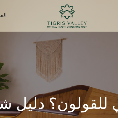
الم
ئي للقولون؟ دليل ش