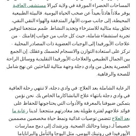
المساحات الخضراء المورقة في ولاية كيرالا
مستشفى العافية
يوفر ملاذاً هادئاً بعيداً عن صخب الحياة اليومية. فالبيئة الطبيعية
المحيطة، إلى جانب صوت الأنهار المتدفقة والهواء النقي النقي،
تخلق بيئة مثالية للاسترخاء وتجديد النشاط. صُمم منتجعنا لتوفير
تجربة استشفاء شاملة، حيث كل جانب من جوانب إقامتك - من
علاجات الأيورفيدا
إلى الوجبات العضوية ذات المصادر المحلية -
تركز على استعادة التوازن والانسجام لجسمك وعقلك. إن الجمع
بين الجمال الطبيعي والعلاجات الأيورفيدا التقليدية ووسائل الراحة
العصرية يجعل من وادي دجلة وجهة مثالية للباحثين عن نهج شامل
للصحة والرفاهية.
الرعاية الشاملة بعد العلاج
: في وادي دجلة، لا تنتهي رحلة العافية
في وادي دجلة بانتهاء علاج البانشاكارما الخاص بك. نحن نؤمن
بتمكين ضيوفنا بالمعرفة والأدوات التي يحتاجونها للحفاظ على
فوائد علاجهم لفترة طويلة بعد مغادرتهم منتجعنا. لدينا
رعاية ما
بعد العلاج
تتضمن توصيات غذائية ونمط حياة مخصصين مصممين
خصيصاً لـ دوشا وحالتك الصحية. ونرشدك إلى دمج ممارسات
الأيورفيدا في روتينك اليومي، مثل اليوجا والتأمل والبراناياما