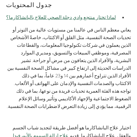
جدول المحتويات
لماذا تختار منتجع وادي دجلة الصحي للعلاج بالبانشاكارما؟
يعاني معظم الناس في عالمنا من مستويات عالية من التوتر أو
تحديات الصحة النفسية، مثل القلق أو الاكتئاب، خاصةً الأشخاص
الذين يعملون في شركات تكنولوجيا المعلومات، والقطاعات
المصرفية، وموظفي المبيعات والتسويق، ومديري الموارد
البشرية، والأفراد الذين يتعافون من مرض أو جراحة. تشير
الدراسات الحديثة إلى ارتفاع كبير في مشاكل الصحة النفسية بين
الأفراد الذين تتراوح أعمارهم بين 14 و23 عاماً، بما في ذلك
الاكتئاب والصدمات النفسية والإدمان على الهواتف أو الألعاب.
تواجه هذه الفئة العمرية تحديات فريدة من نوعها، بما في ذلك
الضغوط الاجتماعية والإجهاد الأكاديمي وتأثير وسائل الإعلام
الرقمية، مما يؤدي إلى زيادة التعرض لاضطرابات الصحة النفسية.
اختيار علاج البانشاكارما هو أفضل طريقة لتجديد شباب الجسم
علاج البانشاكارما
والعقل.
, قديم
علاج إزالة السموم بالأيورفيدا
,