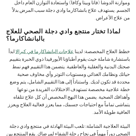
وموازنة الدوشا (فاتا وبيتا وكافا) واستعادة التوازن العام داخل
الجسم. يستهدف علاج بانشاكارما وادي دجلة سبب المرض بدلاً
من علاج الأعراض.
لماذا تختار منتجع وادي دجلة الصحي للعلاج
بالبانشاكارما؟
خطط العلاج المخصصة:
لدينا
علاجات البانشاكارما في كيرالا
ابدأ
باستشارة شاملة حيث يقوم أطباؤنا الأيورفيدا ذوي الخبرة بتقييم
صحتك البدنية والعقلية والعاطفية. يتضمن هذا التقييم فهم نمط
حياتك ونظامك الغذائي ومستويات التوتر وأي مخاوف صحية
محددة قد تكون لديك. واستناداً إلى هذا التقييم الشامل، يتم وضع
خطة علاجية مخصصة تستهدف الاختلالات الفريدة من نوعها
وأهدافك الصحية. يضمن هذا النهج المخصص أن كل علاج تتلقاه
يتماشى تماماً مع احتياجات جسمك، مما يعزز فعالية العلاج ويعزز
العافية طويلة الأمد.
البيئة العلاجية الشاملة:
تلعب البيئة الهادئة في منتجع وادي دجلة
الصحي دوراً مهماً في نجاح رحلة الشفاء لمرضاك. يقع المنتجع بين