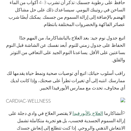
حافظ على رطوبة جسمك:
تذكر أن تشرب 3-4 أكواب من الماء
الساخن في روتينك اليومي. سيساعدك ذلك على حل مشاكل
الهضم بالإضافة إلى إزالة السموم من جسمك. يمكنك أيضًا شرب
عصائر الفاكهة والخضروات المختلفة بانتظام.
اتبع جدول نوم جيد
: بعد العلاج بالبانشاكارما، من المهم جدًا
الحفاظ على جدول زمني للنوم. أبعد نفسك عن الشاشة قبل النوم
بساعتين على الأقل. يساعدنا النوم الجيد على التعافي من التوتر
والقلق.
راقب أسلوب حياتك:
اتبع أي توصيات صحية ونمط حياة يقدمها لك
ممارسك. انتبه إلى أي تغيرات تطرأ على صحتك، وإذا كانت لديك
أي مخاوف، تحدث مع ممارس الأيورفيدا الخبير.
أنشاكارما
العلاج بالأيورفيدا
P
لا يقتصر العلاج في وادي دجلة على
إزالة السموم الجسدية فحسب، بل هو تجربة متكاملة تشمل
الانتعاش الذهني والروحي. إذا كنت تتطلع إلى إنعاش جسدك