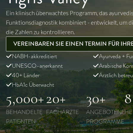
Ein klinisch überwachtes Programm, das ayurvedi
Funktionsdiagnostik kombiniert - entwickelt, um 
die Zahlen zu kontrollieren.
VEREINBAREN SIE EINEN TERMIN FÜR IH
NABH-akkreditiert
Ayurveda + Fun
UNESCO-anerkannt
Arabische Kon
40+ Länder
Ärztlich betre
HbA1c Überwacht
5,000+
20+
30+
8
BEHANDELTE
FACHÄRZTE
ANGEBOTENE
HE
PATIENTEN
PROGRAMME