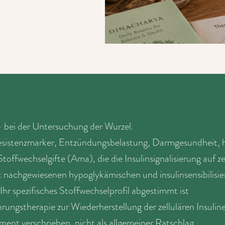
- bei der Untersuchung der Wurzel.
resistenzmarker, Entzündungsbelastung, Darmgesundheit, h
ffwechselgifte (Ama), die die Insulinsignalisierung auf ze
 nachgewiesenen hypoglykämischen und insulinsensibilisi
Ihr spezifisches Stoffwechselprofil abgestimmt ist
rungstherapie zur Wiederherstellung der zellulären Insulin
ent verschrieben, nicht als allgemeiner Ratschlag