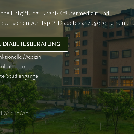
sche Entgiftung, Unani-Kräutermedizin und
die Ursachen von Typ-2-Diabetes anzugehen und nich
RE DIABETESBERATUNG
ktionelle Medizin
sultationen
ute Studiengänge
ILSYSTEME