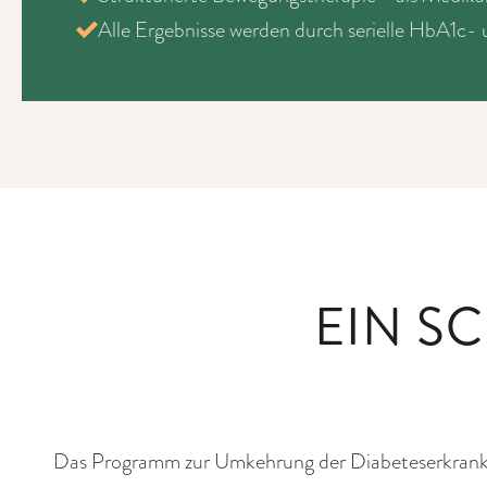
Alle Ergebnisse werden durch serielle HbA1c
EIN S
Das Programm zur Umkehrung der Diabeteserkrankung 