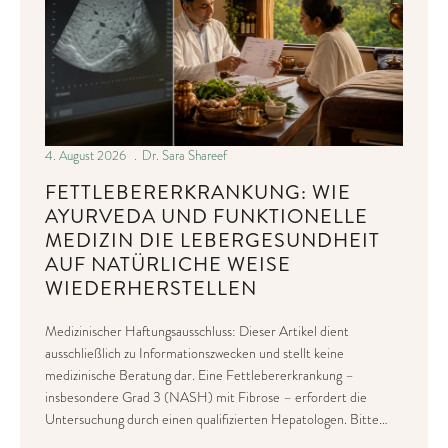
4. August 2026
Dr. Sara Shareef
FETTLEBERERKRANKUNG: WIE
AYURVEDA UND FUNKTIONELLE
MEDIZIN DIE LEBERGESUNDHEIT
AUF NATÜRLICHE WEISE
WIEDERHERSTELLEN
Medizinischer Haftungsausschluss: Dieser Artikel dient
ausschließlich zu Informationszwecken und stellt keine
medizinische Beratung dar. Eine Fettlebererkrankung –
insbesondere Grad 3 (NASH) mit Fibrose – erfordert die
Untersuchung durch einen qualifizierten Hepatologen. Bitte…