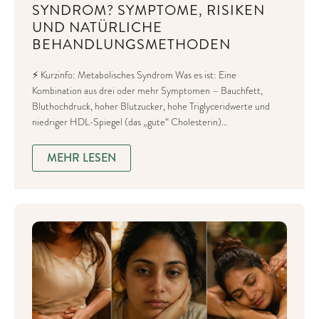
SYNDROM? SYMPTOME, RISIKEN
UND NATÜRLICHE
BEHANDLUNGSMETHODEN
⚡ Kurzinfo: Metabolisches Syndrom Was es ist: Eine
Kombination aus drei oder mehr Symptomen – Bauchfett,
Bluthochdruck, hoher Blutzucker, hohe Triglyceridwerte und
niedriger HDL-Spiegel (das „gute“ Cholesterin)…
MEHR LESEN