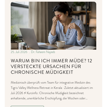
25. Juli 2026
Dr. Faheem Najeeb
WARUM BIN ICH IMMER MÜDE? 12
VERSTECKTE URSACHEN FÜR
CHRONISCHE MÜDIGKEIT
Medizinisch überprüft vom Team für integrative Medizin des
Tigris Valley Wellness Retreat in Kerala · Zuletzt aktualisiert im
Juli 2026 ⚡ Kurzinfo: Chronische Müdigkeit bezeichnet
anhaltende, unerklärliche Erschöpfung, die Wochen oder…