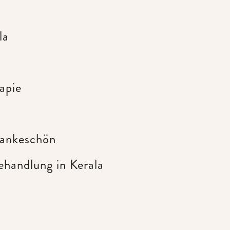
la
apie
Dankeschön
ehandlung in Kerala